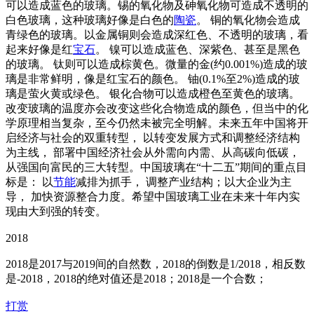
可以造成蓝色的玻璃。锡的氧化物及砷氧化物可造成不透明的
白色玻璃，这种玻璃好像是白色的
陶瓷
。 铜的氧化物会造成
青绿色的玻璃。以金属铜则会造成深红色、不透明的玻璃，看
起来好像是红
宝石
。 镍可以造成蓝色、深紫色、甚至是黑色
的玻璃。 钛则可以造成棕黄色。微量的金(约0.001%)造成的玻
璃是非常鲜明，像是红宝石的颜色。 铀(0.1%至2%)造成的玻
璃是萤火黄或绿色。 银化合物可以造成橙色至黄色的玻璃。
改变玻璃的温度亦会改变这些化合物造成的颜色，但当中的化
学原理相当复杂，至今仍然未被完全明解。未来五年中国将开
启经济与社会的双重转型， 以转变发展方式和调整经济结构
为主线， 部署中国经济社会从外需向内需、从高碳向低碳，
从强国向富民的三大转型。中国玻璃在“十二五”期间的重点目
标是： 以
节能
减排为抓手， 调整产业结构；以大企业为主
导， 加快资源整合力度。希望中国玻璃工业在未来十年内实
现由大到强的转变。
2018
2018是2017与2019间的自然数，2018的倒数是1/2018，相反数
是-2018，2018的绝对值还是2018；2018是一个合数；
打赏