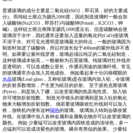
普通玻璃的成分主要是二氧化硅(SiO2，即石英，砂的主要成
分)。而纯硅土熔点为摄氏2000度，因此制造玻璃时一般会加
入碳酸钠(Na2CO3，即苏打)与碳酸钾(Potash，K2CO3，钾
碱)，这样硅土熔点将降至摄氏1000度左右。但是碳酸钠会使
玻璃溶于水中，因此通常还要加入适量的氧化钙(CaO)使玻璃
不溶于水。对可见光透明是玻璃最大的特点，一般的玻璃因为
制造时加进了碳酸钠，所以对波长短于400nm的紫外线并不透
明。如果要让紫外线穿透，玻璃必须以纯正的二氧化硅制造，
这种玻璃成本较高，一般被称为石英玻璃。纯玻璃对红外线亦
是透明的，可以造成数公里长，作通讯用途的玻璃纤维。常见
的玻璃通常亦会加入其他成份。 例如看起来十分闪烁曜眼的
水晶
玻璃(Lead glass，又称铅玻璃)是在玻璃内加入铅，令玻璃
的折射系数增加，产生更为眩目的折射。 至于派热克斯玻璃
(Pyrex)，则是加入了硼，以改变玻璃的热及电性质。 加入钡
亦可增加折射指数。 制造光学镜头的玻璃则是加入钍的氧化
物来大幅增加折射指数。 倘若要玻璃吸收红外线则可以加入
铁，放映机内便有这种
隔热
的玻璃。 玻璃加入铈则会吸收紫
外线。在玻璃中加入各种金属和金属氧化物亦可以改变玻璃的
颜色。 例如 少量锰可以改变玻璃内因铁造成的淡绿色，多一
点锰则可以造成淡紫色的玻璃。硒亦有类似的效果。 少量钴