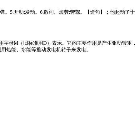
动弹。5.开动;发动。6.敬词。烦劳;劳驾。【造句】：他起动了十
在电路中用字母M（旧标准用D）表示。它的主要作用是产生驱动转矩，
利用热能、水能等推动发电机转子来发电。