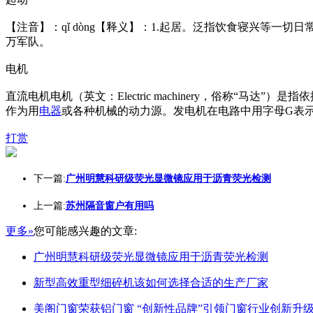
【注音】：qǐ dòng【释义】：1.起居。泛指饮食寝兴等一切日
万军队。
电机
直流电机电机（英文：Electric machinery，俗称
作为用
电器
或各种机械的动力源。发电机在电路中用字母G表
打赏
下一篇:
广州明慧科研级荧光显微镜应用于沥青荧光检测
上一篇:
苏州隔音窗户有用吗
更多»
您可能感兴趣的文章:
广州明慧科研级荧光显微镜应用于沥青荧光检测
新型高效重型细碎机该如何选择合适的生产厂家
美阁门窗荣获铝门窗 “创新性品牌”引领门窗行业创新升