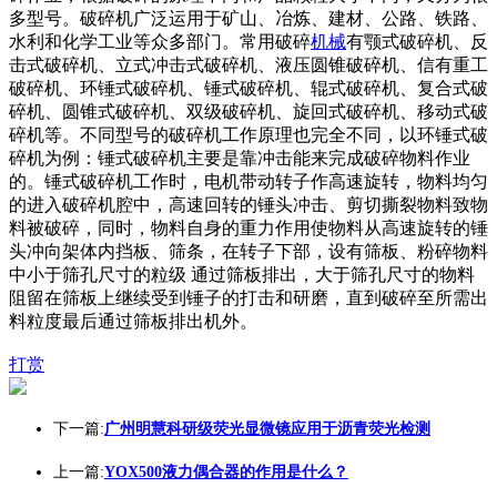
多型号。破碎机广泛运用于矿山、冶炼、建材、公路、铁路、
水利和化学工业等众多部门。常用破碎
机械
有颚式破碎机、反
击式破碎机、立式冲击式破碎机、液压圆锥破碎机、信有重工
破碎机、环锤式破碎机、锤式破碎机、辊式破碎机、复合式破
碎机、圆锥式破碎机、双级破碎机、旋回式破碎机、移动式破
碎机等。不同型号的破碎机工作原理也完全不同，以环锤式破
碎机为例：锤式破碎机主要是靠冲击能来完成破碎物料作业
的。锤式破碎机工作时，电机带动转子作高速旋转，物料均匀
的进入破碎机腔中，高速回转的锤头冲击、剪切撕裂物料致物
料被破碎，同时，物料自身的重力作用使物料从高速旋转的锤
头冲向架体内挡板、筛条，在转子下部，设有筛板、粉碎物料
中小于筛孔尺寸的粒级 通过筛板排出，大于筛孔尺寸的物料
阻留在筛板上继续受到锤子的打击和研磨，直到破碎至所需出
料粒度最后通过筛板排出机外。
打赏
下一篇:
广州明慧科研级荧光显微镜应用于沥青荧光检测
上一篇:
YOX500液力偶合器的作用是什么？