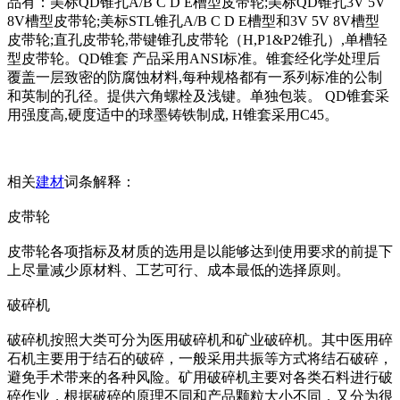
品有：美标QD锥孔A/B C D E槽型皮带轮;美标QD锥孔3V 5V
8V槽型皮带轮;美标STL锥孔A/B C D E槽型和3V 5V 8V槽型
皮带轮;直孔皮带轮,带键锥孔皮带轮（H,P1&P2锥孔）,单槽轻
型皮带轮。QD锥套 产品采用ANSI标准。锥套经化学处理后
覆盖一层致密的防腐蚀材料,每种规格都有一系列标准的公制
和英制的孔径。提供六角螺栓及浅键。单独包装。 QD锥套采
用强度高,硬度适中的球墨铸铁制成, H锥套采用C45。
相关
建材
词条解释：
皮带轮
皮带轮各项指标及材质的选用是以能够达到使用要求的前提下
上尽量减少原材料、工艺可行、成本最低的选择原则。
破碎机
破碎机按照大类可分为医用破碎机和矿业破碎机。其中医用碎
石机主要用于结石的破碎，一般采用共振等方式将结石破碎，
避免手术带来的各种风险。矿用破碎机主要对各类石料进行破
碎作业，根据破碎的原理不同和产品颗粒大小不同，又分为很