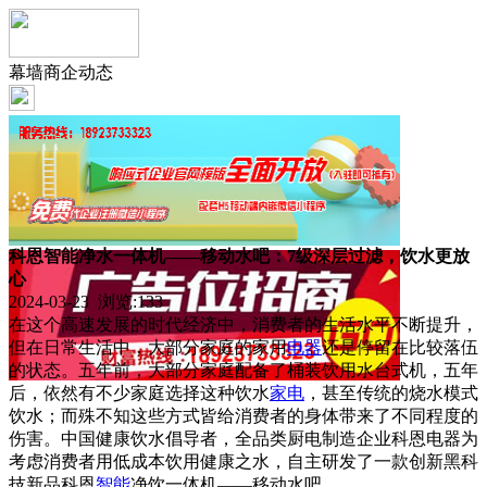
幕墙商企动态
科恩智能净水一体机——移动水吧：7级深层过滤，饮水更放
心
2024-03-23 浏览:
133
在这个高速发展的时代经济中，消费者的生活水平不断提升，
但在日常生活中，大部分家庭的家用
电器
还是停留在比较落伍
的状态。五年前，大部分家庭配备了桶装饮用水台式机，五年
后，依然有不少家庭选择这种饮水
家电
，甚至传统的烧水模式
饮水；而殊不知这些方式皆给消费者的身体带来了不同程度的
伤害。中国健康饮水倡导者，全品类厨电制造企业科恩电器为
考虑消费者用低成本饮用健康之水，自主研发了一款创新黑科
技新品科恩
智能
净饮一体机——移动水吧。