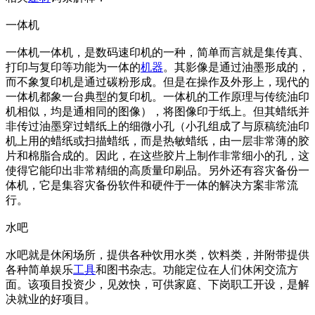
一体机
一体机一体机，是数码速印机的一种，简单而言就是集传真、
打印与复印等功能为一体的
机器
。其影像是通过油墨形成的，
而不象复印机是通过碳粉形成。但是在操作及外形上，现代的
一体机都象一台典型的复印机。一体机的工作原理与传统油印
机相似，均是通相同的图像），将图像印于纸上。但其蜡纸并
非传过油墨穿过蜡纸上的细微小孔（小孔组成了与原稿统油印
机上用的蜡纸或扫描蜡纸，而是热敏蜡纸，由一层非常薄的胶
片和棉脂合成的。因此，在这些胶片上制作非常细小的孔，这
使得它能印出非常精细的高质量印刷品。另外还有容灾备份一
体机，它是集容灾备份软件和硬件于一体的解决方案非常流
行。
水吧
水吧就是休闲场所，提供各种饮用水类，饮料类，并附带提供
各种简单娱乐
工具
和图书杂志。功能定位在人们休闲交流方
面。该项目投资少，见效快，可供家庭、下岗职工开设，是解
决就业的好项目。