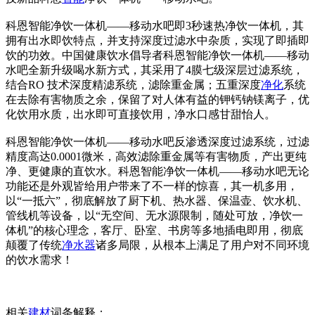
科恩智能净饮一体机——移动水吧即3秒速热净饮一体机，其
拥有出水即饮特点，并支持深度过滤水中杂质，实现了即插即
饮的功效。中国健康饮水倡导者科恩智能净饮一体机——移动
水吧全新升级喝水新方式，其采用了4膜七级深层过滤系统，
结合RO 技术深度精滤系统，滤除重金属；五重深度
净化
系统
在去除有害物质之余，保留了对人体有益的钾钙钠镁离子，优
化饮用水质，出水即可直接饮用，净水口感甘甜怡人。
科恩智能净饮一体机——移动水吧反渗透深度过滤系统，过滤
精度高达0.0001微米，高效滤除重金属等有害物质，产出更纯
净、更健康的直饮水。科恩智能净饮一体机——移动水吧无论
功能还是外观皆给用户带来了不一样的惊喜，其一机多用，
以“一抵六”，彻底解放了厨下机、热水器、保温壶、饮水机、
管线机等设备，以“无空间、无水源限制，随处可放，净饮一
体机”的核心理念，客厅、卧室、书房等多地插电即用，彻底
颠覆了传统
净水器
诸多局限，从根本上满足了用户对不同环境
的饮水需求！
相关
建材
词条解释：