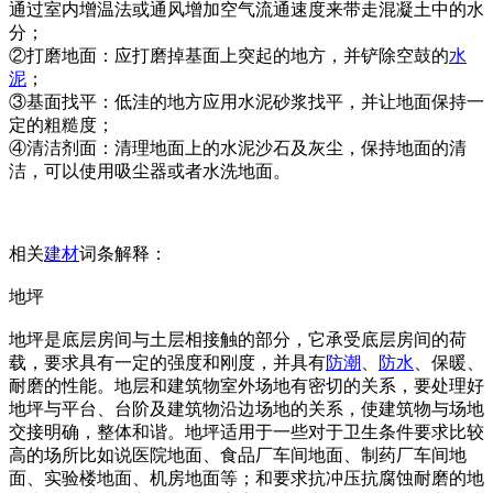
通过室内增温法或通风增加空气流通速度来带走混凝土中的水
分；
②打磨地面：应打磨掉基面上突起的地方，并铲除空鼓的
水
泥
；
③基面找平：低洼的地方应用水泥砂浆找平，并让地面保持一
定的粗糙度；
④清洁剂面：清理地面上的水泥沙石及灰尘，保持地面的清
洁，可以使用吸尘器或者水洗地面。
相关
建材
词条解释：
地坪
地坪是底层房间与土层相接触的部分，它承受底层房间的荷
载，要求具有一定的强度和刚度，并具有
防潮
、
防水
、保暖、
耐磨的性能。地层和建筑物室外场地有密切的关系，要处理好
地坪与平台、台阶及建筑物沿边场地的关系，使建筑物与场地
交接明确，整体和谐。地坪适用于一些对于卫生条件要求比较
高的场所比如说医院地面、食品厂车间地面、制药厂车间地
面、实验楼地面、机房地面等；和要求抗冲压抗腐蚀耐磨的地