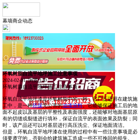
幕墙商企动态
环氧树脂自流平地坪施工注意事项
2024-02-01 浏览:
130
环氧树脂自流平地坪施工注意事项
环氧自流平地坪漆是环氧树脂中的一种，它广泛适用在建筑施
工中，是一种
环保
无公害的
油漆
涂料
。它能够保证施工后的地
面不起皮以及基层的平整性及表面强度，还能够对地面基层原
有的切缝或裂缝进行填补，保证自流平的表面效果及防裂；同
时，该产品还可以对基层进行高压洗尘、保证地面清洁。
但是，环氧自流平地坪漆在使用的过程中有一些注意事项是必
须要遵守的，否则会给建筑施工造成一些不可挽回的损失。