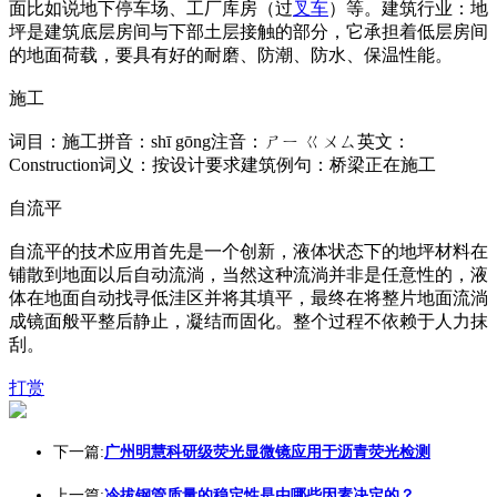
面比如说地下停车场、工厂库房（过
叉车
）等。建筑行业：地
坪是建筑底层房间与下部土层接触的部分，它承担着低层房间
的地面荷载，要具有好的耐磨、防潮、防水、保温性能。
施工
词目：施工拼音：shī gōng注音：ㄕㄧ ㄍㄨㄙ英文：
Construction词义：按设计要求建筑例句：桥梁正在施工
自流平
自流平的技术应用首先是一个创新，液体状态下的地坪材料在
铺散到地面以后自动流淌，当然这种流淌并非是任意性的，液
体在地面自动找寻低洼区并将其填平，最终在将整片地面流淌
成镜面般平整后静止，凝结而固化。整个过程不依赖于人力抹
刮。
打赏
下一篇:
广州明慧科研级荧光显微镜应用于沥青荧光检测
上一篇:
冷拔钢管质量的稳定性是由哪些因素决定的？