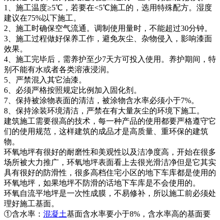
1、施工温度≥5℃，若要在<5℃施工的，选用特殊配方。湿度
建议在75%以下施工。
2、施工时确保空气流通。调制使用量时，不能超过30分钟。
3、施工过程做好保养工作，避免灰尘、杂物侵入，影响漆面
效果。
4、施工完毕后，需养护至少7天方可投入使用。养护期间，特
别不能有水或者各类溶液浸润。
5、严禁混入其它油漆。
6、必须严格按照规定比例加入固化剂。
7、保持被涂物表面的清洁，被涂物含水率必须小于7%。
8、保持涂装环境清洁，严禁在有大量灰尘的环境下施工。
建筑施工需要很高的技术，每一种产品的使用都要严格遵守它
们的使用规范，这样建筑的成品才是高质量、重环保的建筑
物。
环氧地坪有很好的耐磨性和美观性以及洁净度高，开始在很多
场所被大力推广，环氧地坪表面看上去很光滑洁净但是它其实
具有很好的防滑性，很多高档住宅小区的地下车库都是使用的
环氧地坪，如果地坪不防滑的话地下车库是不会使用的。
环氧自流平地坪是一次性成膜，不易修补，所以施工前必须处
理好施工基面。
①含水率：
混凝土
基面含水率要小于8%，含水率高的基面要