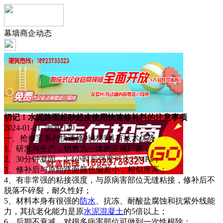
幕墙商企动态
切记！水泥路面起砂起皮使用快速修补料的注意事项
2024-01-21 浏览:
130
一、抢修宝系列快速修补材料具有技术优势
1、研发与生产，销售为一体的正规厂家；
2、30分钟凝固，2-4小时后强度可达25MPa；
3、修补后与原始路面颜色偏差小，相似度高；
4、有非常强的粘接强度，与原病害部位无缝粘接，修补后不
脱落不碎裂，耐久性好；
5、材料本身有很强的
防水
、抗冻、耐酸盐腐蚀和抗紫外线能
力，其抗老化能力是原
水泥
混凝土
的5倍以上；
6、后期不衰减，对很多病害部位可做到一次性根除；