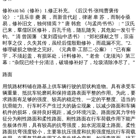
修补xiū bǔ（修补）1.修正补充。《后汉书·张纯曹褒传
论》：“且乐非 夔 襄 ，而新音代起，律谢 皋 苏 ，而制令亟
易，修补旧文，独何猜焉？” 唐 韩愈 《与孟尚书书》：“ 汉氏
已来，羣儒区区修补，百孔千疮，随乱随失，其危如一发引千
钧。” 清 曾国藩 《复刘霞仙中丞书》：“郊祀祼献之节，宗庙
时享之仪，久失其传，虽经后儒殷勤修补，而疏漏不完。”2.
修理破损之物使之完好。《元典章·工部二·公廨》：“已有廨
宇，不须起盖，有损坏处，计料修补。” 老舍 《龙须沟》第三
幕：“杂院已经十分清洁，破墙修补好了，垃圾清除净尽了。”
路面
用筑路材料铺在路基上供车辆行驶的层状构造物。具有承受车
辆重量、抵抗车轮磨耗和保持道路表面平整的作用。为此，要
求路面有足够的强度、较高的稳定性、一定的平整度、适当的
抗滑能力、行车时不产生过大的扬尘现象，以减少路面和车辆
机件的损坏，保持良好视距，减少环境污染。路面按其力学特
征分为刚性路面和柔性路面。刚性路面在行车荷载作用下能产
生板体作用，具有较高的抗弯强度，如水泥混凝土路面。柔性
路面抗弯强度较小，主要靠抗压强度和抗剪强度抵抗行车荷载