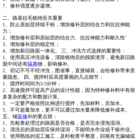
7、修补强度逐步递增。
二、路基拉毛铣铇至关重要
1、防止原始层持续干粉，增加修补层的结合力和抗拉伸能
力；
2、增加修补层和原始层的结合力、抗拉伸能力和耐久性‘
3、增加修补层的稳定性；
4、增加新旧路面一体化。 三、冲洗方式选择的重要性：
1、使用高压冲洗设备，清除铣铇后的残留渣滓，避免新旧路
面中间还有
隔离
物，影响修补。
2、切记不可不经冲洗，图省事，直接铺装，会给修补带来质
量隐患。 四、搅拌时应高度重视的几点细节：
1、搅拌时间间为3-5分钟；
2、高速搅拌可提高产品的设计性能，因为特种修补料中有很
多复杂的配方和数据计算。
3、一定要严格按照比例进行搅拌，先加材料，后加水。
5、不可超量加水，更不可以通过加水量来降低修补成本。
五、铺
装修
补的要点很：
1、先检查处理过的路面是否合格，是否完全浸泡湿润。
2、清洗后的原始层应保持湿润，不能明水作业或干燥作业。
3、使用熟练的泥工施工，及时检查平整度，回视有无漏铺或