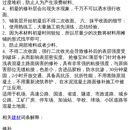
过度堆积，防止人为产生浪费材料。
4、初凝的修补层会出现失水现象，千万不可以洒水强行收
面。
5、铺装层开始初凝后不得二次收面。 六、抹平收面的细节：
1、使用熟练工，大量施工前先演练，总结经验。
2、因为本材料初凝时间较短，所以尽量少的次数将材料用摊
铺的形式找平即可。
3、防止局部堆料或者少料。
4、不得二次收面，强行二次收光会导致修补后的表层强度受
到破坏，从而影响表层密实度。 抢修宝BC薄层专门针对各种
浅表混凝土路面病害的修补，具有非常强的粘接强度，与原病
害部位无缝粘接，色差小，含进品胶粉，防水抗渗，30分钟凝
固，2小时开放交通。具备高抗压、抗折性能，不用凿除原混
凝土，不用重新浇筑养护， 在水泥混凝土路面修补施工中被
广泛应用。
适用于机场、高速公路、国道、省道、隧道、市政道路、城乡
公路、工矿厂房、停车场、加油站、学校、球场、小区道路等
混凝土地面。
相关
建材
词条解释：
修补